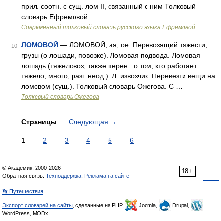
прил. соотн. с сущ. лом II, связанный с ним Толковый
словарь Ефремовой …
Современный толковый словарь русского языка Ефремовой
ЛОМОВОЙ
— ЛОМОВОЙ, ая, ое. Перевозящий тяжести,
10
грузы (о лошади, повозке). Ломовая подвода. Ломовая
лошадь (тяжеловоз; также перен.: о том, кто работает
тяжело, много; разг. неод.). Л. извозчик. Перевезти вещи на
ломовом (сущ.). Толковый словарь Ожегова. С …
Толковый словарь Ожегова
Страницы
Следующая
→
1
2
3
4
5
6
© Академик, 2000-2026
18+
Обратная связь:
Техподдержка
,
Реклама на сайте
👣 Путешествия
Экспорт словарей на сайты
, сделанные на PHP,
Joomla,
Drupal,
WordPress, MODx.