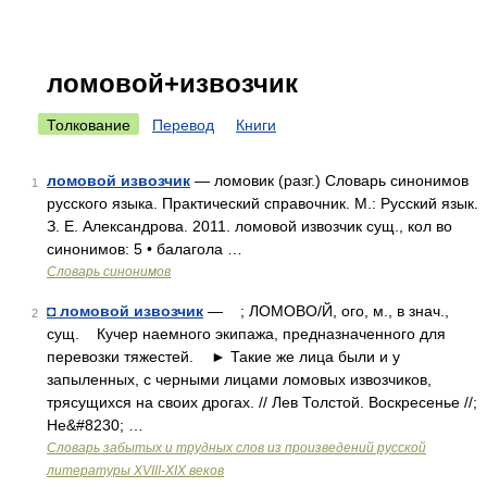
ломовой+извозчик
Толкование
Перевод
Книги
ломовой извозчик
— ломовик (разг.) Словарь синонимов
1
русского языка. Практический справочник. М.: Русский язык.
З. Е. Александрова. 2011. ломовой извозчик сущ., кол во
синонимов: 5 • балагола …
Словарь синонимов
◘ ломовой извозчик
— ; ЛОМОВО/Й, ого, м., в знач.,
2
сущ. Кучер наемного экипажа, предназначенного для
перевозки тяжестей. ► Такие же лица были и у
запыленных, с черными лицами ломовых извозчиков,
трясущихся на своих дрогах. // Лев Толстой. Воскресенье //;
Не&#8230; …
Словарь забытых и трудных слов из произведений русской
литературы ХVIII-ХIХ веков