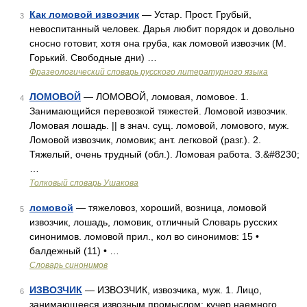
Как ломовой извозчик
— Устар. Прост. Грубый,
3
невоспитанный человек. Дарья любит порядок и довольно
сносно готовит, хотя она груба, как ломовой извозчик (М.
Горький. Свободные дни) …
Фразеологический словарь русского литературного языка
ЛОМОВОЙ
— ЛОМОВОЙ, ломовая, ломовое. 1.
4
Занимающийся перевозкой тяжестей. Ломовой извозчик.
Ломовая лошадь. || в знач. сущ. ломовой, ломового, муж.
Ломовой извозчик, ломовик; ант. легковой (разг.). 2.
Тяжелый, очень трудный (обл.). Ломовая работа. 3.&#8230;
…
Толковый словарь Ушакова
ломовой
— тяжеловоз, хороший, возница, ломовой
5
извозчик, лошадь, ломовик, отличный Словарь русских
синонимов. ломовой прил., кол во синонимов: 15 •
балдежный (11) • …
Словарь синонимов
ИЗВОЗЧИК
— ИЗВОЗЧИК, извозчика, муж. 1. Лицо,
6
занимающееся извозным промыслом; кучер наемного